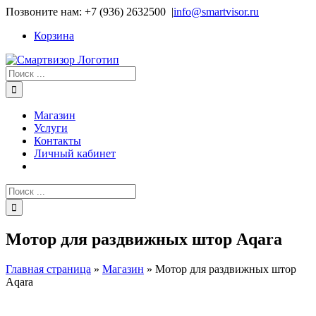
Skip
Позвоните нам: +7 (936) 2632500
|
info@smartvisor.ru
to
Корзина
content
Результат
поиска:
Магазин
Услуги
Контакты
Личный кабинет
Результат
поиска:
Мотор для раздвижных штор Aqara
Главная страница
»
Магазин
»
Мотор для раздвижных штор
Aqara