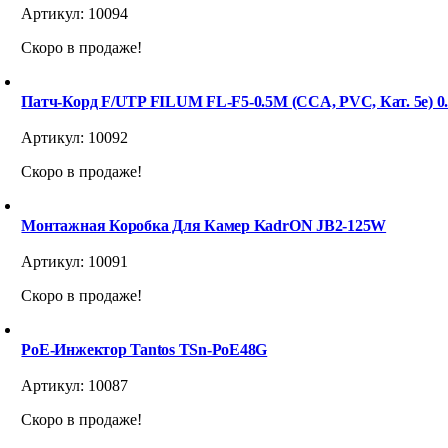
Артикул:
10094
Скоро в продаже!
Патч-Корд F/UTP FILUM FL-F5-0.5M (CCA, PVC, Кат. 5е) 
Артикул:
10092
Скоро в продаже!
Монтажная Коробка Для Камер KadrON JB2-125W
Артикул:
10091
Скоро в продаже!
PoE-Инжектор Tantos TSn-PoE48G
Артикул:
10087
Скоро в продаже!