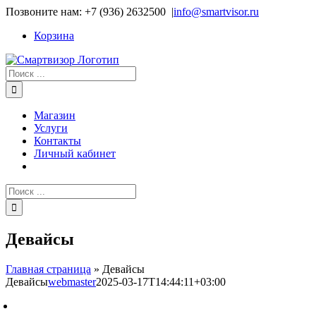
Skip
Позвоните нам: +7 (936) 2632500
|
info@smartvisor.ru
to
Корзина
content
Результат
поиска:
Магазин
Услуги
Контакты
Личный кабинет
Результат
поиска:
Девайсы
Главная страница
»
Девайсы
Девайсы
webmaster
2025-03-17T14:44:11+03:00