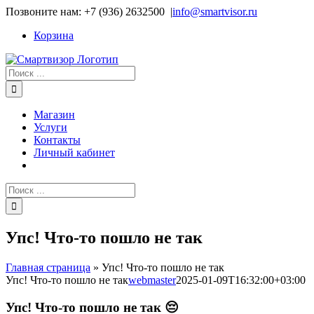
Skip
Позвоните нам: +7 (936) 2632500
|
info@smartvisor.ru
to
Корзина
content
Результат
поиска:
Магазин
Услуги
Контакты
Личный кабинет
Результат
поиска:
Упс! Что-то пошло не так
Главная страница
»
Упс! Что-то пошло не так
Упс! Что-то пошло не так
webmaster
2025-01-09T16:32:00+03:00
Упс! Что-то пошло не так 😔